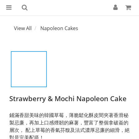
View All
Napoleon Cakes
Strawberry & Mochi Napoleon Cake
鋪滿香甜美味的韓國草莓，薄脆鬆化酥皮間夾著香滑秘
製忌廉，再加上口感煙韌的麻薯，豐富了整個拿破崙的
層次， 配上草莓的香氣芬馥及法式濃厚忌廉的細滑，絕
對是完美配搭！