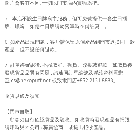
,
圖片會略有不同
一切以門市店內實物為準。
5.
本店不設生日牌寫字服務，但可免費提供一套生日插
牌、蠟燭，如需生日牌請於落單時在備註寫上
。
6. 如產品出現問題，客戶請保留原個產品到門市退換同一款
產品，但不設任何退款
。
7.
,
訂單經確認後
不設取消、換貨、改期或退款。如取貨後
,
發現貨品品質有問題
請連同訂單編號及聯絡資料電郵
cs@nekopuff.net
+852 2131 8883
至
或致電門店
。
收貨規條及須知：
【門市自取】
1. 顧客須自行確認貨品及驗收。如收貨時發現產品有損毀，
請即時與本公司 / 職員協商，或提出拒收產品。