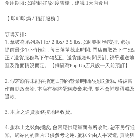
食用期限: 如密封好放4度雪櫃，建議 1天內食用
/
【
即叩即焗
預訂服務
】
:
訂購安排
1.
1 lb/
2 lbs/ 3.5 lbs
,
,
拿破崙系列為
如即叫即焗安排
必須
1
,
:
5
提前最少
小時預訂
每日落單截止時間
門店自取為下午
點
/
4
,
正
送貨服務為下午
點正。送貨服務時間另計
視乎運送地
區及路面情況而定。【銅鑼灣Pop Up店只設一天前預訂】
2.
,
假若顧客未能在指定日期的營業時間內提取蛋糕
將被當
,
,
作自動放棄論
本店有權將蛋糕廢棄處理
並不會補發蛋糕及
退款。
3.
本店之送貨服務按地區收費。
4.
,
,
蛋糕上之裝飾擺設
會因應供應量而有所改動
恕不另行通
,
,
知。網站內的圖片只供參考之用
蛋糕全由人手製造
實物與