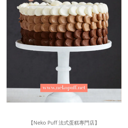
N
eko P
uff
【
法式蛋糕專門店】