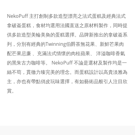
NekoPuff
主打創制多款造型漂亮之法式蛋糕及
經典法式
拿破崙蛋糕，食材均選用法國直送之原材料製作，同時提
供多款造型美輪美奐的蛋糕選擇。品牌新推出的拿破崙系
Twinning
列，分別有經典的
伯爵茶無花果、新鮮芒果肉
配芒果忌廉
、充滿法式情懷的肉桂蘋果、
洋溢咖啡香氣
NekoPuff
的黑朱古力咖啡等。
不論是選材及製作均是一
絲不苟，貫徹力臻完美的理念。而蛋糕設計以高貴淡雅為
主，亦也有帶點俏皮玩味選擇，有如藝術品般引人注目欣
賞。