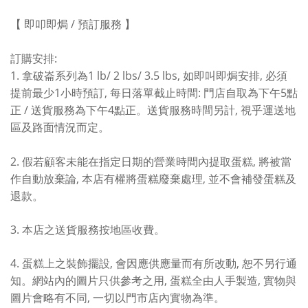
/
【
即叩即焗
預訂服務
】
:
訂購安排
1.
1 lb/
2 lbs/ 3.5 lbs
,
,
拿破崙系列為
如即叫即焗安排
必須
1
,
:
5
提前最少
小時預訂
每日落單截止時間
門店自取為下午
點
/
4
,
正
送貨服務為下午
點正。送貨服務時間另計
視乎運送地
區及路面情況而定。
2.
,
假若顧客未能在指定日期的營業時間內提取蛋糕
將被當
,
,
作自動放棄論
本店有權將蛋糕廢棄處理
並不會補發蛋糕及
退款。
3.
本店之送貨服務按地區收費。
4.
,
,
蛋糕上之裝飾擺設
會因應供應量而有所改動
恕不另行通
,
,
知。網站內的圖片只供參考之用
蛋糕全由人手製造
實物與
,
圖片會略有不同
一切以門市店內實物為準。