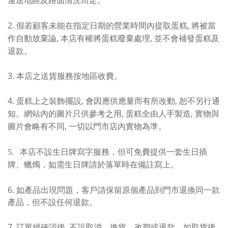
運送地區及路面情況而定。
2.
,
假若顧客未能在指定日期的營業時間內提取蛋糕
將被當
,
,
作自動放棄論
本店有權將蛋糕廢棄處理
並不會補發蛋糕及
退款。
3.
本店之送貨服務按地區收費。
4.
,
,
蛋糕上之裝飾擺設
會因應供應量而有所改動
恕不另行通
,
,
知。網站內的圖片只供參考之用
蛋糕全由人手製造
實物與
,
圖片會略有不同
一切以門市店內實物為準。
5. 本店不設生日牌寫字服務，但可免費提供一套生日插
牌、蠟燭，如需生日牌請於落單時在備註寫上
。
6. 如產品出現問題，客戶請保留原個產品到門市退換同一款
產品，但不設任何退款
。
7.
,
訂單經確認後
不設取消、換貨、改期或退款。如取貨後