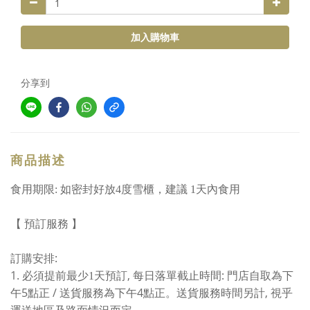
加入購物車
分享到
商品描述
食用期限: 如密封好放4度雪櫃，建議 1天內食用
【
預訂服務
】
:
訂購安排
1.
天
,
:
必須提前最少1
預訂
每日落單截止時間
門店自取為下
5
/
4
,
午
點正
送貨服務為下午
點正。送貨服務時間另計
視乎