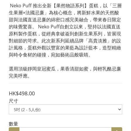
 Neko Puff 推出全新【果然物語系列】蛋糕，以「三層
生果層×法國忌廉」為核心概念，將新鮮水果的天然酸
甜與法國直送忌廉的綿密口感完美融合，帶來春日限定
的味覺驚喜。 Neko Puff自創立以來，堅持以法國直送
原料製作蛋糕，從經典拿破崙到創新生果系列，皆展現
對細節的苛求。此次新系列延續品牌「高貴淡雅」的設
計風格，蛋糕外觀以豐富的果藍為設計藍本，造型精緻
與時令食材的碰撞，宛如藝術品般吸睛。 
選用頂級靜岡皇冠蜜瓜，果香清甜如蜜，與輕乳酪忌廉
完美呼應。
HK$498.00
尺寸
數量