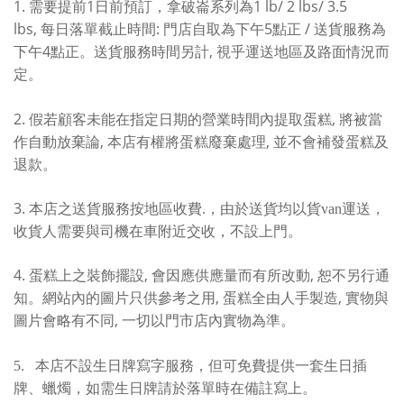
1. 需要
1日前
1 lb/
2 lbs/ 3.5
提前
預訂，
拿破崙系列為
lbs
,
:
5
/
每日落單截止時間
門店自取為下午
點正
送貨服務為
4
,
下午
點正。送貨服務時間另計
視乎運送地區及路面情況而
定。
2.
,
假若顧客未能在指定日期的營業時間內提取蛋糕
將被當
,
,
作自動放棄論
本店有權將蛋糕廢棄處理
並不會補發蛋糕及
退款。
3.
本店之送貨服務按地區收費.，由於送貨均以貨van運送，
收貨人需要與司機在車附近交收，不設上門。
4.
,
,
蛋糕上之裝飾擺設
會因應供應量而有所改動
恕不另行通
,
,
知。網站內的圖片只供參考之用
蛋糕全由人手製造
實物與
,
圖片會略有不同
一切以門市店內實物為準。
5.
本店不設生日牌寫字服務，但可免費提供一套生日插
牌、蠟燭，如需生日牌請於落單時在備註寫上
。