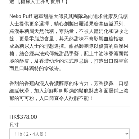
選 【糖尿人士亦可食用！】
Neko Puff 冠軍甜品大師及其團隊為向追求健康及低糖
人士提供更多選擇，精心創製出羅漢果糖拿破崙系列。
羅漢果糖屬天然代糖，零熱量，不被人體消化和吸收之
餘，更是零脂肪含量，其天然甜味不會影響血糖指數，
成為糖尿人士的理想選擇。甜品師團隊以優質的羅漢果
糖，結合經典法式傳統甜品手藝，配上牛油味香濃而鬆
脆的酥皮，及香濃幼滑的法式厚忌廉，打造出口感豐富
而且口味獨特的拿破崙。
香甜的香蕉肉混入香濃醇厚的朱古力，芳香撲鼻，口感
細膩軟滑，加入新鮮即叫即焗的鬆脆酥皮和面層鋪上濃
郁的可可粉，入口簡直令人欲罷不能！
HK$378.00
尺寸